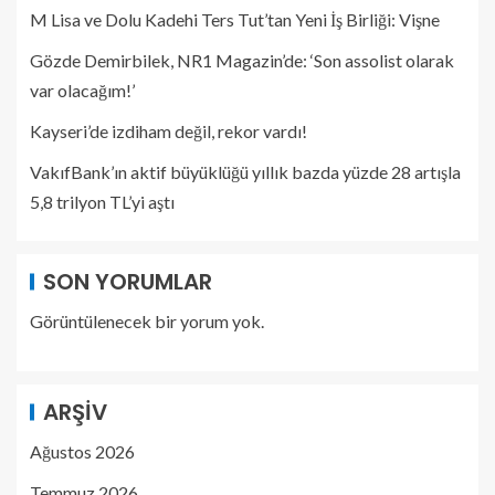
M Lisa ve Dolu Kadehi Ters Tut’tan Yeni İş Birliği: Vişne
Gözde Demirbilek, NR1 Magazin’de: ‘Son assolist olarak
var olacağım!’
Kayseri’de izdiham değil, rekor vardı!
VakıfBank’ın aktif büyüklüğü yıllık bazda yüzde 28 artışla
5,8 trilyon TL’yi aştı
SON YORUMLAR
Görüntülenecek bir yorum yok.
ARŞIV
Ağustos 2026
Temmuz 2026