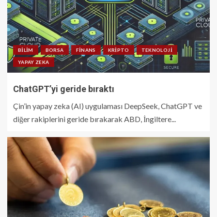
BILIM
BORSA
FINANS
KRIPTO
TEKNOLOJI
YAPAY ZEKA
ChatGPT’yi geride bıraktı
Çin’in yapay zeka (AI) uygulaması DeepSeek, ChatGPT ve
diğer rakiplerini geride bırakarak ABD, İngiltere...