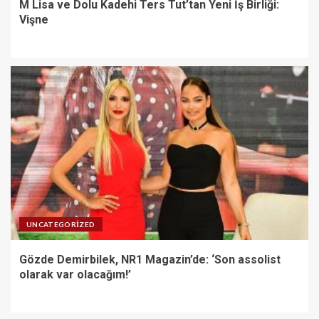
M Lisa ve Dolu Kadehi Ters Tut’tan Yeni İş Birliği:
Vişne
UNCATEGORIZED
Gözde Demirbilek, NR1 Magazin’de: ‘Son assolist
olarak var olacağım!’