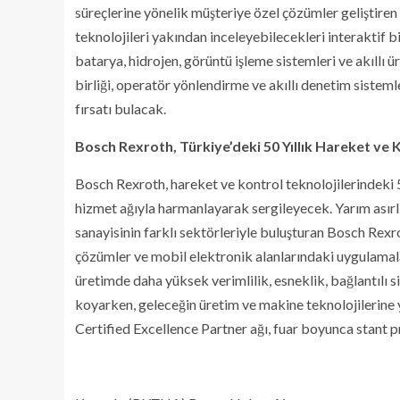
süreçlerine yönelik müşteriye özel çözümler geliştiren
teknolojileri yakından inceleyebilecekleri interaktif
batarya, hidrojen, görüntü işleme sistemleri ve akıllı ü
birliği, operatör yönlendirme ve akıllı denetim siste
fırsatı bulacak.
Bosch Rexroth, Türkiye’deki 50 Yıllık Hareket ve 
Bosch Rexroth, hareket ve kontrol teknolojilerindeki 50
hizmet ağıyla harmanlayarak sergileyecek. Yarım asırlı
sanayisinin farklı sektörleriyle buluşturan Bosch Rexr
çözümler ve mobil elektronik alanlarındaki uygulamala
üretimde daha yüksek verimlilik, esneklik, bağlantılı s
koyarken, geleceğin üretim ve makine teknolojilerine 
Certified Excellence Partner ağı, fuar boyunca stant 