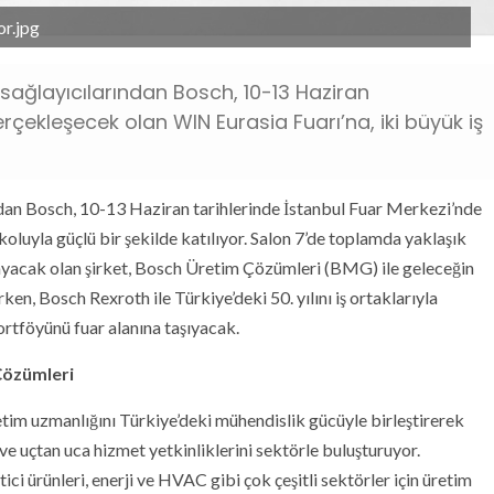
or.jpg
sağlayıcılarından Bosch, 10-13 Haziran
rçekleşecek olan WIN Eurasia Fuarı’na, iki büyük iş
ndan Bosch, 10-13 Haziran tarihlerinde İstanbul Fuar Merkezi’nde
oluyla güçlü bir şekilde katılıyor. Salon 7’de toplamda yaklaşık
rlayacak olan şirket, Bosch Üretim Çözümleri (BMG) ile geleceğin
ken, Bosch Rexroth ile Türkiye’deki 50. yılını iş ortaklarıyla
ortföyünü fuar alanına taşıyacak.
Çözümleri
im uzmanlığını Türkiye’deki mühendislik gücüyle birleştirerek
 ve uçtan uca hizmet yetkinliklerini sektörle buluşturuyor.
ici ürünleri, enerji ve HVAC gibi çok çeşitli sektörler için üretim