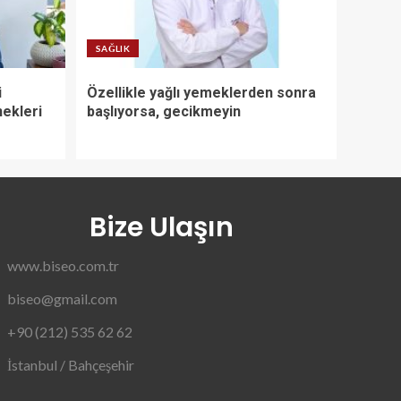
SAĞLIK
i
Özellikle yağlı yemeklerden sonra
ekleri
başlıyorsa, gecikmeyin
Bize Ulaşın
www.biseo.com.tr
biseo@gmail.com
+90 (212) 535 62 62
İstanbul / Bahçeşehir