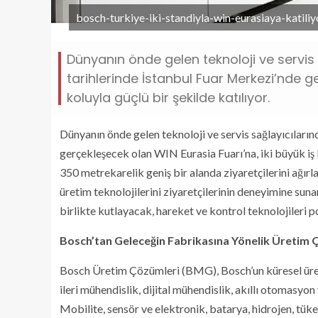
bosch-turkiye-iki-standiyla-win-eurasiaya-katiliy
Dünyanın önde gelen teknoloji ve servis 
tarihlerinde İstanbul Fuar Merkezi’nde ge
koluyla güçlü bir şekilde katılıyor.
Dünyanın önde gelen teknoloji ve servis sağlayıcıları
gerçekleşecek olan WIN Eurasia Fuarı’na, iki büyük iş k
350 metrekarelik geniş bir alanda ziyaretçilerini ağı
üretim teknolojilerini ziyaretçilerinin deneyimine sunar
birlikte kutlayacak, hareket ve kontrol teknolojileri p
Bosch’tan Geleceğin Fabrikasına Yönelik Üretim 
Bosch Üretim Çözümleri (BMG), Bosch’un küresel üret
ileri mühendislik, dijital mühendislik, akıllı otomasyon
Mobilite, sensör ve elektronik, batarya, hidrojen, tüket