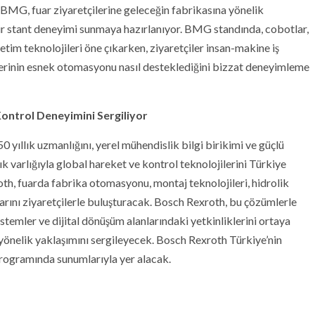
 BMG, fuar ziyaretçilerine geleceğin fabrikasına yönelik
 bir stant deneyimi sunmaya hazırlanıyor. BMG standında, cobotlar,
retim teknolojileri öne çıkarken, ziyaretçiler insan-makine iş
mlerinin esnek otomasyonu nasıl desteklediğini bizzat deneyimleme
Kontrol Deneyimini Sergiliyor
 yıllık uzmanlığını, yerel mühendislik bilgi birikimi ve güçlü
k varlığıyla global hareket ve kontrol teknolojilerini Türkiye
oth, fuarda fabrika otomasyonu, montaj teknolojileri, hidrolik
rını ziyaretçilerle buluşturacak. Bosch Rexroth, bu çözümlerle
istemler ve dijital dönüşüm alanlarındaki yetkinliklerini ortaya
yönelik yaklaşımını sergileyecek. Bosch Rexroth Türkiye’nin
programında sunumlarıyla yer alacak.