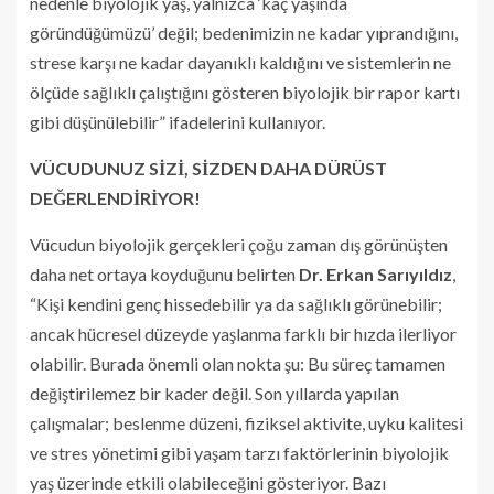
nedenle biyolojik yaş, yalnızca ‘kaç yaşında
göründüğümüzü’ değil; bedenimizin ne kadar yıprandığını,
strese karşı ne kadar dayanıklı kaldığını ve sistemlerin ne
ölçüde sağlıklı çalıştığını gösteren biyolojik bir rapor kartı
gibi düşünülebilir” ifadelerini kullanıyor.
VÜCUDUNUZ SİZİ, SİZDEN DAHA DÜRÜST
DEĞERLENDİRİYOR!
Vücudun biyolojik gerçekleri çoğu zaman dış görünüşten
daha net ortaya koyduğunu belirten
Dr. Erkan Sarıyıldız
,
“Kişi kendini genç hissedebilir ya da sağlıklı görünebilir;
ancak hücresel düzeyde yaşlanma farklı bir hızda ilerliyor
olabilir. Burada önemli olan nokta şu: Bu süreç tamamen
değiştirilemez bir kader değil. Son yıllarda yapılan
çalışmalar; beslenme düzeni, fiziksel aktivite, uyku kalitesi
ve stres yönetimi gibi yaşam tarzı faktörlerinin biyolojik
yaş üzerinde etkili olabileceğini gösteriyor. Bazı