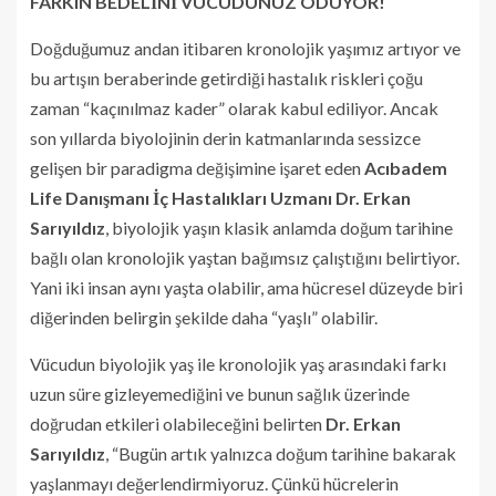
FARKIN BEDELİNİ VÜCUDUNUZ ÖDÜYOR!
Doğduğumuz andan itibaren kronolojik yaşımız artıyor ve
bu artışın beraberinde getirdiği hastalık riskleri çoğu
zaman “kaçınılmaz kader” olarak kabul ediliyor. Ancak
son yıllarda biyolojinin derin katmanlarında sessizce
gelişen bir paradigma değişimine işaret eden
Acıbadem
Life Danışmanı İç Hastalıkları Uzmanı Dr. Erkan
Sarıyıldız
, biyolojik yaşın klasik anlamda doğum tarihine
bağlı olan kronolojik yaştan bağımsız çalıştığını belirtiyor.
Yani iki insan aynı yaşta olabilir, ama hücresel düzeyde biri
diğerinden belirgin şekilde daha “yaşlı” olabilir.
Vücudun biyolojik yaş ile kronolojik yaş arasındaki farkı
uzun süre gizleyemediğini ve bunun sağlık üzerinde
doğrudan etkileri olabileceğini belirten
Dr. Erkan
Sarıyıldız
, “Bugün artık yalnızca doğum tarihine bakarak
yaşlanmayı değerlendirmiyoruz. Çünkü hücrelerin