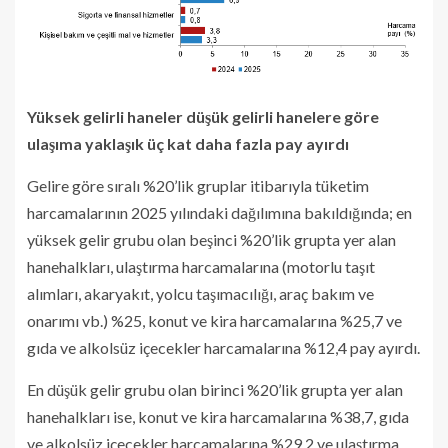
Yüksek gelirli haneler düşük gelirli hanelere göre
ulaşıma yaklaşık üç kat daha fazla pay ayırdı
Gelire göre sıralı %20’lik gruplar itibarıyla tüketim
harcamalarının 2025 yılındaki dağılımına bakıldığında; en
yüksek gelir grubu olan beşinci %20’lik grupta yer alan
hanehalkları, ulaştırma harcamalarına (motorlu taşıt
alımları, akaryakıt, yolcu taşımacılığı, araç bakım ve
onarımı vb.) %25, konut ve kira harcamalarına %25,7 ve
gıda ve alkolsüz içecekler harcamalarına %12,4 pay ayırdı.
En düşük gelir grubu olan birinci %20’lik grupta yer alan
hanehalkları ise, konut ve kira harcamalarına %38,7, gıda
ve alkolsüz içecekler harcamalarına %29,2 ve ulaştırma