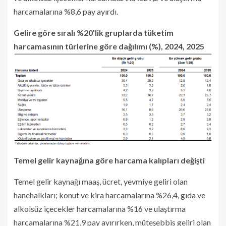
harcamalarına %8,6 pay ayırdı.
Gelire göre sıralı %20’lik gruplarda tüketim
harcamasının türlerine göre dağılımı (%), 2024, 2025
Temel gelir kaynağına göre harcama kalıpları değişti
Temel gelir kaynağı maaş, ücret, yevmiye geliri olan
hanehalkları; konut ve kira harcamalarına %26,4, gıda ve
alkolsüz içecekler harcamalarına %16 ve ulaştırma
harcamalarına %21,9 pay ayırırken, müteşebbis geliri olan