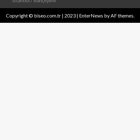
İstanbul / Bahçeşehir
Copyright © biseo.com.tr | 2023
|
EnterNews
by AF themes.