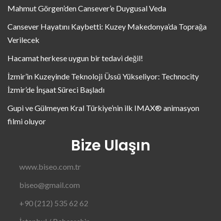
Mahmut Görgen’den Cansever’e Duygusal Veda
Cansever Hayatını Kaybetti: Kuzey Makedonya’da Toprağa
Verilecek
Hacamat herkese uygun bir tedavi değil!
İzmir’in Kuzeyinde Teknoloji Üssü Yükseliyor: Technocity
İzmir’de İnşaat Süreci Başladı
Gupi ve Gülmeyen Kral Türkiye’nin ilk IMAX® animasyon
filmi oluyor
Bize Ulaşın
www.biseo.com.tr
biseo@gmail.com
+90 (212) 535 62 62