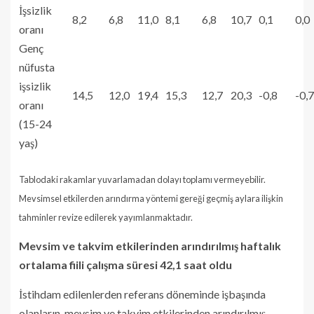
İşsizlik
8,2
6,8
11,0
8,1
6,8
10,7
0,1
0,0
oranı
Genç
nüfusta
işsizlik
14,5
12,0
19,4
15,3
12,7
20,3
-0,8
-0,7
oranı
(15-24
yaş)
Tablodaki rakamlar yuvarlamadan dolayı toplamı vermeyebilir.
Mevsimsel etkilerden arındırma yöntemi gereği geçmiş aylara ilişkin
tahminler revize edilerek yayımlanmaktadır.
Mevsim ve takvim etkilerinden arındırılmış haftalık
ortalama fiili çalışma süresi 42,1 saat oldu
İstihdam edilenlerden referans döneminde işbaşında
olanların, mevsim ve takvim etkilerinden arındırılmış