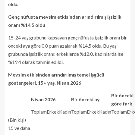
oldu.
Genç nüfusta mevsim etkisinden arındırılmış işsizlik
oranı %14,5 oldu
15-24 yaş grubunu kapsayan genç nüfusta işsizlik oranı bir
önceki aya göre 0,8 puan azalarak %14,5 oldu. Bu yaş
grubunda işsizlik oranı; erkeklerde %12,0, kadınlarda ise
%19,4 olarak tahmin edildi.
Mevsim etkisinden arındırılmış temel işgücü
göstergeleri, 15+ yaş, Nisan 2026
Bir önceki
Nisan 2026
Bir önceki ay
göre fark
Toplam
Erkek
Kadın
Toplam
Erkek
Kadın
Toplam
Erk
(Bin kişi)
15 ve daha