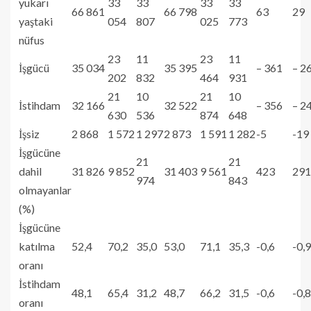
yukarı
33
33
33
33
66 861
66 798
63
29
yaştaki
054
807
025
773
nüfus
23
11
23
11
İşgücü
35 034
35 395
– 361
– 2
202
832
464
931
21
10
21
10
İstihdam
32 166
32 522
– 356
– 2
630
536
874
648
İşsiz
2 868
1 572
1 297
2 873
1 591
1 282
-5
-19
İşgücüne
21
21
dahil
31 826
9 852
31 403
9 561
423
291
974
843
olmayanlar
(%)
İşgücüne
katılma
52,4
70,2
35,0
53,0
71,1
35,3
-0,6
-0,9
oranı
İstihdam
48,1
65,4
31,2
48,7
66,2
31,5
-0,6
-0,8
oranı