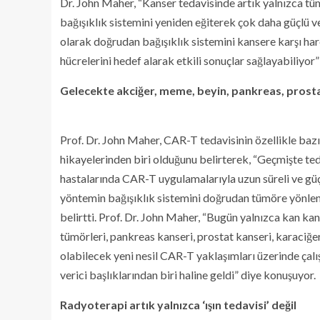
Dr. John Maher, “Kanser tedavisinde artık yalnızca t
bağışıklık sistemini yeniden eğiterek çok daha güçlü v
olarak doğrudan bağışıklık sistemini kansere karşı ha
hücrelerini hedef alarak etkili sonuçlar sağlayabiliyor”
Gelecekte akciğer, meme, beyin, pankreas,
Prof. Dr. John Maher, CAR-T tedavisinin özellikle bazı 
hikayelerinden biri olduğunu belirterek, “Geçmişte ted
hastalarında CAR-T uygulamalarıyla uzun süreli ve güçl
yöntemin bağışıklık sistemini doğrudan tümöre yönlendi
belirtti. Prof. Dr. John Maher, “Bugün yalnızca kan ka
tümörleri, pankreas kanseri, prostat kanseri, karaciğer
olabilecek yeni nesil CAR-T yaklaşımları üzerinde çalışı
verici başlıklarından biri haline geldi” diye konuşuyor.
Radyoterapi artık yalnızca ‘ışın tedavisi’ değil