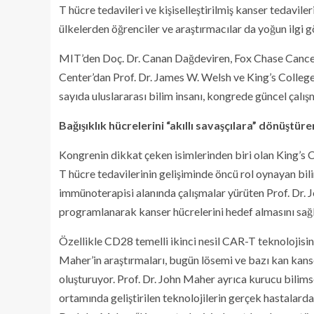
T hücre tedavileri ve kişiselleştirilmiş kanser tedaviler
ülkelerden öğrenciler ve araştırmacılar da yoğun ilgi g
MIT’den Doç. Dr. Canan Dağdeviren, Fox Chase Cance
Center’dan Prof. Dr. James W. Welsh ve King’s Colleg
sayıda uluslararası bilim insanı, kongrede güncel çalışm
Bağışıklık hücrelerini “akıllı savaşçılara” dönüştür
Kongrenin dikkat çeken isimlerinden biri olan King’s
T hücre tedavilerinin gelişiminde öncü rol oynayan bilim
immünoterapisi alanında çalışmalar yürüten Prof. Dr. J
programlanarak kanser hücrelerini hedef almasını sağla
Özellikle CD28 temelli ikinci nesil CAR-T teknolojisini
Maher’in araştırmaları, bugün lösemi ve bazı kan kanse
oluşturuyor. Prof. Dr. John Maher ayrıca kurucu bilims
ortamında geliştirilen teknolojilerin gerçek hastalarda