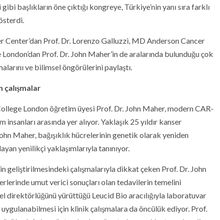
i gibi başlıkların öne çıktığı kongreye, Türkiye’nin yanı sıra farklı
österdi.
r Center’dan Prof. Dr. Lorenzo Galluzzi, MD Anderson Cancer
e London’dan Prof. Dr. John Maher’in de aralarında bulunduğu çok
alarını ve bilimsel öngörülerini paylaştı.
en çalışmalar
 College London öğretim üyesi Prof. Dr. John Maher, modern CAR-
 insanları arasında yer alıyor. Yaklaşık 25 yıldır kanser
ohn Maher, bağışıklık hücrelerinin genetik olarak yeniden
yan yenilikçi yaklaşımlarıyla tanınıyor.
n geliştirilmesindeki çalışmalarıyla dikkat çeken Prof. Dr. John
rlerinde umut verici sonuçları olan tedavilerin temelini
el direktörlüğünü yürüttüğü Leucid Bio aracılığıyla laboratuvar
 uygulanabilmesi için klinik çalışmalara da öncülük ediyor. Prof.