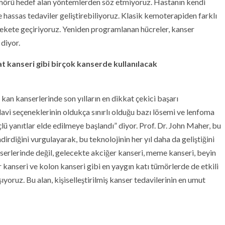
ümörü hedef alan yöntemlerden söz etmiyoruz. Hastanın kendi
e hassas tedaviler geliştirebiliyoruz. Klasik kemoterapiden farklı
rekete geçiriyoruz. Yeniden programlanan hücreler, kanser
 diyor.
 prostat kanseri gibi birçok kanserde kullanılacak
kan kanserlerinde son yılların en dikkat çekici başarı
avi seçeneklerinin oldukça sınırlı olduğu bazı lösemi ve lenfoma
ü yanıtlar elde edilmeye başlandı” diyor. Prof. Dr. John Maher, bu
rdiğini vurgulayarak, bu teknolojinin her yıl daha da geliştiğini
nserlerinde değil, gelecekte akciğer kanseri, meme kanseri, beyin
 kanseri ve kolon kanseri gibi en yaygın katı tümörlerde de etkili
yoruz. Bu alan, kişiselleştirilmiş kanser tedavilerinin en umut