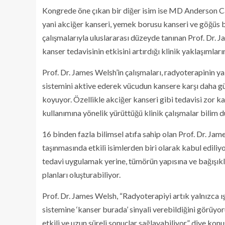
Kongrede öne çıkan bir diğer isim ise MD Anderson Ca
yani akciğer kanseri, yemek borusu kanseri ve göğüs b
çalışmalarıyla uluslararası düzeyde tanınan Prof. Dr. 
kanser tedavisinin etkisini artırdığı klinik yaklaşımlar
Prof. Dr. James Welsh’in çalışmaları, radyoterapinin 
sistemini aktive ederek vücudun kansere karşı daha gü
koyuyor. Özellikle akciğer kanseri gibi tedavisi zor k
kullanımına yönelik yürüttüğü klinik çalışmalar bilim 
16 binden fazla bilimsel atıfa sahip olan Prof. Dr. J
taşınmasında etkili isimlerden biri olarak kabul edili
tedavi uygulamak yerine, tümörün yapısına ve bağışıklık
planları oluşturabiliyor.
Prof. Dr. James Welsh, “Radyoterapiyi artık yalnızca 
sistemine ‘kanser burada’ sinyali verebildiğini görüyo
etkili ve uzun süreli sonuçlar sağlayabiliyor” diye kon