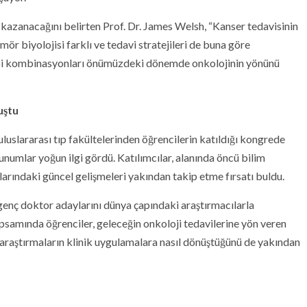
kazanacağını belirten Prof. Dr. James Welsh, “Kanser tedavisinin
ümör biyolojisi farklı ve tedavi stratejileri de buna göre
api kombinasyonları önümüzdeki dönemde onkolojinin yönünü
uştu
uluslararası tıp fakültelerinden öğrencilerin katıldığı kongrede
unumlar yoğun ilgi gördü. Katılımcılar, alanında öncü bilim
larındaki güncel gelişmeleri yakından takip etme fırsatı buldu.
, genç doktor adaylarını dünya çapındaki araştırmacılarla
psamında öğrenciler, geleceğin onkoloji tedavilerine yön veren
 araştırmaların klinik uygulamalara nasıl dönüştüğünü de yakından