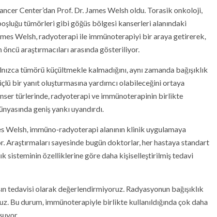
ncer Center’dan Prof. Dr. James Welsh oldu. Torasik onkoloji,
oşluğu tümörleri gibi göğüs bölgesi kanserleri
alanındaki
James Welsh, radyoterapi ile immünoterapiyi bir araya getirerek,
ın öncü araştırmacıları arasında gösteriliyor.
yalnızca tümörü küçültmekle kalmadığını, aynı zamanda bağışıklık
çlü bir yanıt oluşturmasına yardımcı olabileceğini ortaya
anser türlerinde, radyoterapi ve immünoterapinin birlikte
dünyasında geniş yankı uyandırdı.
ames Welsh, immüno-radyoterapi alanının klinik uygulamaya
yor. Araştırmaları sayesinde bugün doktorlar, her hastaya standart
 sisteminin özelliklerine göre daha kişiselleştirilmiş tedavi
ışın tedavisi olarak değerlendirmiyoruz. Radyasyonun bağışıklık
ruz. Bu durum, immünoterapiyle birlikte kullanıldığında çok daha
uşuyor.