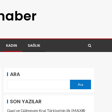
 haber
KADIN
SAĞLIK
ARA
Ara
SON YAZILAR
Gupi ve Gülmeyen Kral Türkiye’nin ilk IMAX®