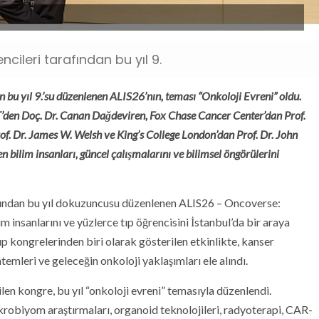
cileri tarafından bu yıl 9.
n bu yıl 9.’su düzenlenen ALIS26’nın, teması “Onkoloji Evreni” oldu.
IT’den Doç. Dr. Canan Dağdeviren, Fox Chase Cancer Center’dan Prof.
f. Dr. James W. Welsh ve King’s College London’dan Prof. Dr. John
 bilim insanları, güncel çalışmalarını ve bilimsel öngörülerini
afından bu yıl dokuzuncusu düzenlenen ALIS26 – Oncoverse:
 insanlarını ve yüzlerce tıp öğrencisini İstanbul’da bir araya
ıp kongrelerinden biri olarak gösterilen etkinlikte, kanser
temleri ve geleceğin onkoloji yaklaşımları ele alındı.
en kongre, bu yıl “onkoloji evreni” temasıyla düzenlendi.
krobiyom araştırmaları, organoid teknolojileri, radyoterapi, CAR-