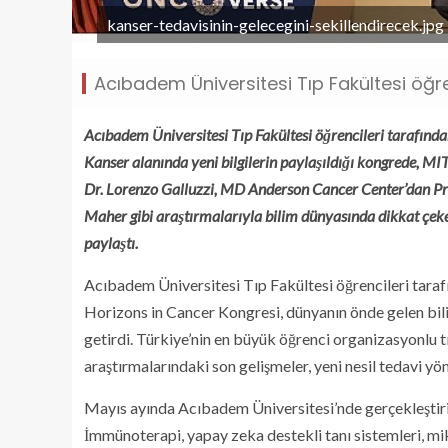
kanser-tedavisinin-gelecegini-sekillendirecek.jpg
Acıbadem Üniversitesi Tıp Fakültesi öğren
Acıbadem Üniversitesi Tıp Fakültesi öğrencileri tarafında
Kanser alanında yeni bilgilerin paylaşıldığı kongrede, M
Dr. Lorenzo Galluzzi, MD Anderson Cancer Center’dan Pro
Maher gibi araştırmalarıyla bilim dünyasında dikkat çeken
paylaştı.
Acıbadem Üniversitesi Tıp Fakültesi öğrencileri tar
Horizons in Cancer Kongresi, dünyanın önde gelen bilim
getirdi. Türkiye’nin en büyük öğrenci organizasyonlu t
araştırmalarındaki son gelişmeler, yeni nesil tedavi yön
Mayıs ayında Acıbadem Üniversitesi’nde gerçekleştiril
İmmünoterapi, yapay zeka destekli tanı sistemleri, mi