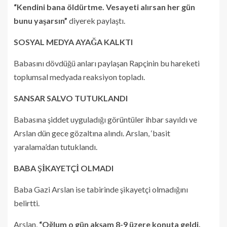
“Kendini bana öldürtme. Vesayeti alırsan her gün
bunu yaşarsın”
diyerek paylaştı.
SOSYAL MEDYA AYAĞA KALKTI
Babasını dövdüğü anları paylaşan Rapçinin bu hareketi
toplumsal medyada reaksiyon topladı.
SANSAR SALVO TUTUKLANDI
Babasına şiddet uyguladığı görüntüler ihbar sayıldı ve
Arslan dün gece gözaltına alındı. Arslan, ‘basit
yaralama’dan tutuklandı.
BABA ŞİKAYETÇİ OLMADI
Baba Gazi Arslan ise tabirinde şikayetçi olmadığını
belirtti.
Arslan,
“Oğlum o gün akşam 8-9 üzere konuta geldi.