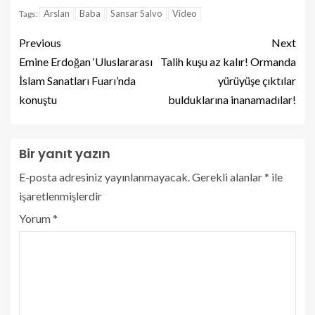
Arslan
Baba
Sansar Salvo
Video
Tags:
Previous
Next
Emine Erdoğan ‘Uluslararası
Talih kuşu az kalır! Ormanda
İslam Sanatları Fuarı’nda
yürüyüşe çıktılar
konuştu
bulduklarına inanamadılar!
Bir yanıt yazın
E-posta adresiniz yayınlanmayacak.
Gerekli alanlar
*
ile
işaretlenmişlerdir
Yorum
*