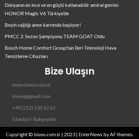
Dünyanın en ince ve en güçlü katlanabilir amiral gemisi
HONOR Magic V6 Türkiye’de
Beyin sağlığı anne karnında başlıyor!
PMCC 2. Sezon Şampiyonu TEAM GOAT Oldu
Bosch Home Comfort Group’tan İleri Teknoloji Hava
Temizleme Cihazları
Bize Ulaşın
www.biseo.com.tr
biseo@gmail.com
+90 (212) 535 62 62
İstanbul / Bahçeşehir
Copyright © biseo.com.tr | 2023
|
EnterNews
by AF themes.