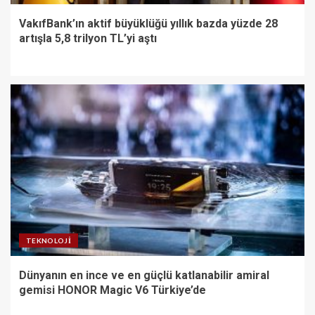
VakıfBank’ın aktif büyüklüğü yıllık bazda yüzde 28
artışla 5,8 trilyon TL’yi aştı
TEKNOLOJI
Dünyanın en ince ve en güçlü katlanabilir amiral
gemisi HONOR Magic V6 Türkiye’de