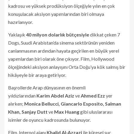
kadrosu ve yüksek prodüksiyon ölçeğiyle yılın en çok
konuşulacak aksiyon yapımlarından biri olmaya
hazırlanıyor.
Yaklaşık
40 milyon dolarlık bütçesiyle
dikkat çeken 7
Dogs, Suudi Arabistan’da sinema sektörünün yeniden
canlanmasının ardından hayata geçirilen en büyük yerel
yapımlardan biri olarak öne çıkıyor. Film, Hollywood
ölçeğindeki aksiyon anlayışını Orta Doğu’ya kök salmış bir
hikâyeyle bir araya getiriyor.
Başrollerde Arap dünyasının en önemli
yıldızlarından
Karim Abdel Aziz
ve
Ahmed Ezz
yer
alırken;
Monica Bellucci, Giancarlo Esposito, Salman
Khan, Sanjay Dutt
ve
Max Huang
gibi uluslararası
isimler de oyuncu kadrosunda bulunuyor.
Film, Interpol ajanı
Khalid Al-Azzazi
ile küresel suç