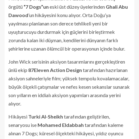
örgütü
“7 Dogs”un
eski üst düzey üyelerinden
Ghali Abu
Dawood
’un hikâyesini konu alıyor. Orta Doğu’ya
yayılması planlanan son derece tehlikeli yeni bir
uyuşturucuyu durdurmak için güçlerini birleştirmek
zorunda kalan iki düşman, kendilerini dünyanın farklı
şehirlerine uzanan ölümcül bir operasyonun içinde bulur.
John Wick serisinin aksiyon tasarımlarını gerçekleştiren
ünlü ekip
87Eleven Action Design
tarafından hazırlanan
aksiyon sahneleriyle film; yüksek tempolu kovalamacalar,
büyük ölçekli çatışmalar ve nefes kesen sekanslar sunarak
son yılların en iddialı aksiyon yapımları arasında yerini
alıyor.
Hikâyesi
Turki Al-Sheikh
tarafından geliştirilen,
senaryosu ise
Mohamed Eldabbah
tarafından kaleme
alınan 7 Dogs; küresel ölçekteki hikâyesi, yıldız oyuncu