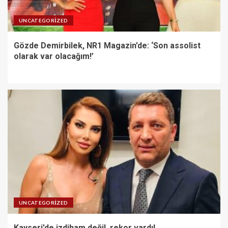
UNCATEGORIZED
Gözde Demirbilek, NR1 Magazin’de: ‘Son assolist
olarak var olacağım!’
UNCATEGORIZED
Kayseri’de izdiham değil, rekor vardı!