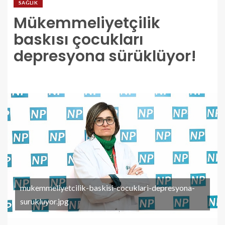
SAĞLIK
Mükemmeliyetçilik
baskısı çocukları
depresyona sürüklüyor!
mukemmeliyetcilik-baskisi-cocuklari-depresyona-
surukluyor.jpg