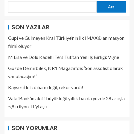
Ara
SON YAZILAR
Gupi ve Gülmeyen Kral Türkiye’nin ilk IMAX® animasyon
filmi oluyor
M Lisa ve Dolu Kadehi Ters Tut’tan Yeni İş Birliği: Vişne
Gözde Demirbilek, NR1 Magazin’de: ‘Son assolist olarak
var olacağım!’
Kayseri’de izdiham değil, rekor vardı!
VakıfBank’ın aktif büyüklüğü yıllık bazda yüzde 28 artışla
5,8 trilyon TL’yi aştı
SON YORUMLAR