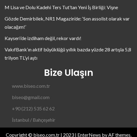
M Lisa ve Dolu Kadehi Ters Tut’tan Yeni İş Birliği: Vişne
Gözde Demirbilek, NR1 Magazin’de: ‘Son assolist olarak var
olacağım!’
Kayseri’de izdiham değil, rekor vardı!
VakıfBank’ın aktif büyüklüğü yıllık bazda yüzde 28 artışla 5,8
trilyon TL’yi aştı
Bize Ulaşın
www.biseo.com.tr
biseo@gmail.com
+90 (212) 535 62 62
İstanbul / Bahçeşehir
Copyright © biseo.com.tr | 2023
|
EnterNews
by AF themes.