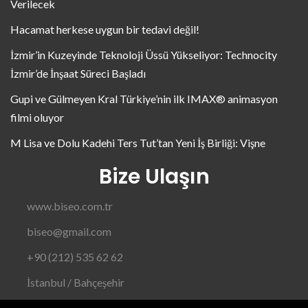
Verilecek
Hacamat herkese uygun bir tedavi değil!
İzmir’in Kuzeyinde Teknoloji Üssü Yükseliyor: Technocity
İzmir’de İnşaat Süreci Başladı
Gupi ve Gülmeyen Kral Türkiye’nin ilk IMAX® animasyon
filmi oluyor
M Lisa ve Dolu Kadehi Ters Tut’tan Yeni İş Birliği: Vişne
Bize Ulaşın
www.biseo.com.tr
biseo@gmail.com
+90 (212) 535 62 62
İstanbul / Bahçeşehir